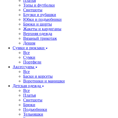
Платья
Топы и футболки
Свитшоты
Блузки и рубашки
Юбки и подъюбники
Брюки и шорты
Жакеты и кардиганы
Верхняя одежда
Вязаный трикотаж
Деним
Сумки и рюкзаки
Все
Сумки
Портфели
Аксессуары
Все
Баски и корсеты
Воротники и манишки
Детская одежда
Все
Платья
Свитшоты
Брюки
Подъюбники
Тельняшки