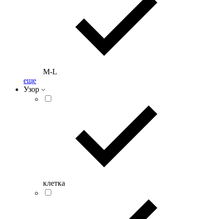
M-L
еще
Узор
клетка