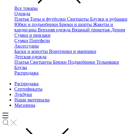
Все товары
Одежда
Платья
Топы и футболки
Свитшоты
Блузки и рубашки
Юбки и подъюбники
Брюки и шорты
Жакеты и
кардиганы
Верхняя одежда
Вязаный трикотаж
Деним
Сумки и рюкзаки
Сумки
Портфели
Аксессуары
Баски и корсеты
Воротники и манишки
Детская одежда
Платья
Свитшоты
Брюки
Подъюбники
Тельняшки
Блузы
Распродажа
Распродажа
Сертификаты
Лукбуки
Наши материалы
Магазины