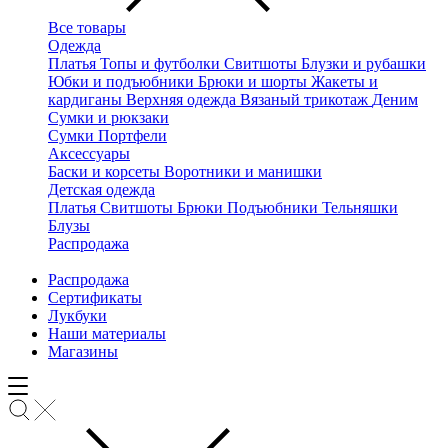
Все товары
Одежда
Платья
Топы и футболки
Свитшоты
Блузки и рубашки
Юбки и подъюбники
Брюки и шорты
Жакеты и
кардиганы
Верхняя одежда
Вязаный трикотаж
Деним
Сумки и рюкзаки
Сумки
Портфели
Аксессуары
Баски и корсеты
Воротники и манишки
Детская одежда
Платья
Свитшоты
Брюки
Подъюбники
Тельняшки
Блузы
Распродажа
Распродажа
Сертификаты
Лукбуки
Наши материалы
Магазины