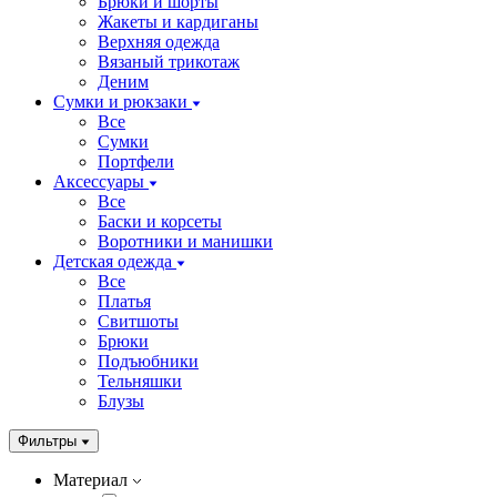
Брюки и шорты
Жакеты и кардиганы
Верхняя одежда
Вязаный трикотаж
Деним
Сумки и рюкзаки
Все
Сумки
Портфели
Аксессуары
Все
Баски и корсеты
Воротники и манишки
Детская одежда
Все
Платья
Свитшоты
Брюки
Подъюбники
Тельняшки
Блузы
Фильтры
Материал