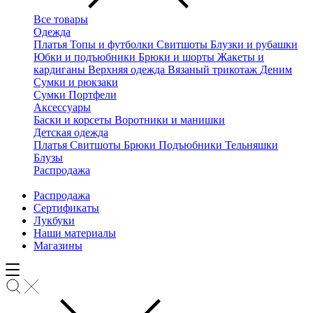
Все товары
Одежда
Платья
Топы и футболки
Свитшоты
Блузки и рубашки
Юбки и подъюбники
Брюки и шорты
Жакеты и
кардиганы
Верхняя одежда
Вязаный трикотаж
Деним
Сумки и рюкзаки
Сумки
Портфели
Аксессуары
Баски и корсеты
Воротники и манишки
Детская одежда
Платья
Свитшоты
Брюки
Подъюбники
Тельняшки
Блузы
Распродажа
Распродажа
Сертификаты
Лукбуки
Наши материалы
Магазины