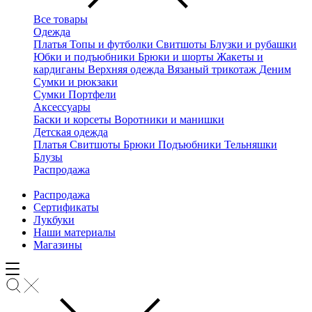
Все товары
Одежда
Платья
Топы и футболки
Свитшоты
Блузки и рубашки
Юбки и подъюбники
Брюки и шорты
Жакеты и
кардиганы
Верхняя одежда
Вязаный трикотаж
Деним
Сумки и рюкзаки
Сумки
Портфели
Аксессуары
Баски и корсеты
Воротники и манишки
Детская одежда
Платья
Свитшоты
Брюки
Подъюбники
Тельняшки
Блузы
Распродажа
Распродажа
Сертификаты
Лукбуки
Наши материалы
Магазины