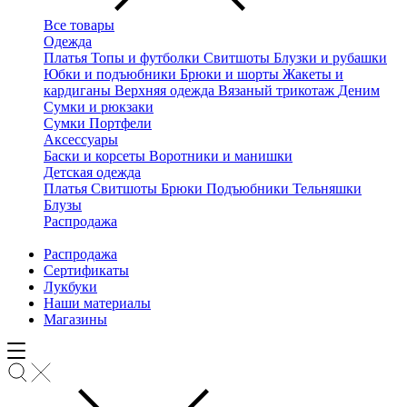
Все товары
Одежда
Платья
Топы и футболки
Свитшоты
Блузки и рубашки
Юбки и подъюбники
Брюки и шорты
Жакеты и
кардиганы
Верхняя одежда
Вязаный трикотаж
Деним
Сумки и рюкзаки
Сумки
Портфели
Аксессуары
Баски и корсеты
Воротники и манишки
Детская одежда
Платья
Свитшоты
Брюки
Подъюбники
Тельняшки
Блузы
Распродажа
Распродажа
Сертификаты
Лукбуки
Наши материалы
Магазины