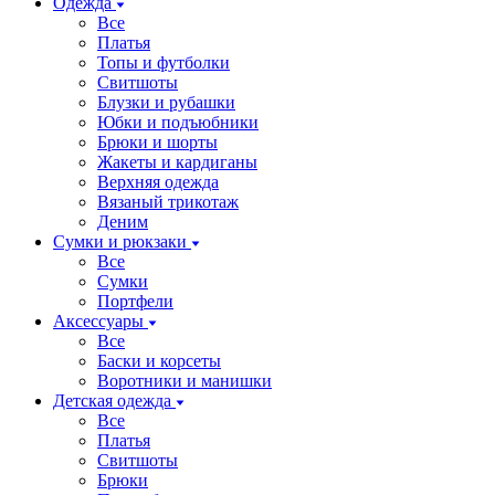
Одежда
Все
Платья
Топы и футболки
Свитшоты
Блузки и рубашки
Юбки и подъюбники
Брюки и шорты
Жакеты и кардиганы
Верхняя одежда
Вязаный трикотаж
Деним
Сумки и рюкзаки
Все
Сумки
Портфели
Аксессуары
Все
Баски и корсеты
Воротники и манишки
Детская одежда
Все
Платья
Свитшоты
Брюки