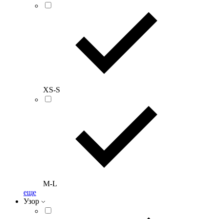
XS-S
M-L
еще
Узор