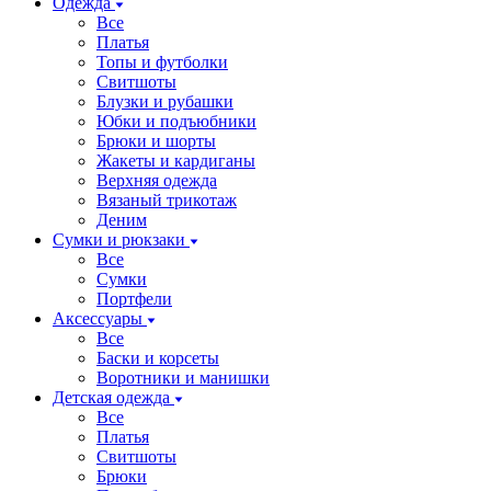
Одежда
Все
Платья
Топы и футболки
Свитшоты
Блузки и рубашки
Юбки и подъюбники
Брюки и шорты
Жакеты и кардиганы
Верхняя одежда
Вязаный трикотаж
Деним
Сумки и рюкзаки
Все
Сумки
Портфели
Аксессуары
Все
Баски и корсеты
Воротники и манишки
Детская одежда
Все
Платья
Свитшоты
Брюки