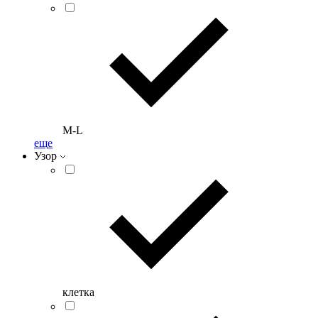
M-L
еще
Узор
клетка