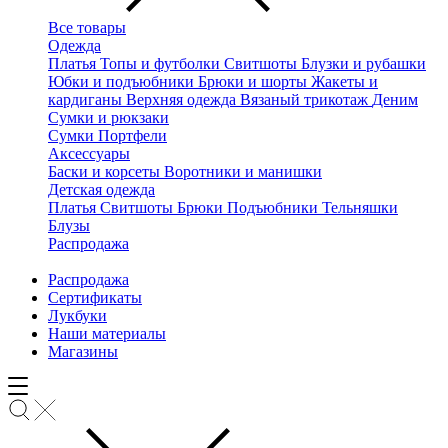
Все товары
Одежда
Платья
Топы и футболки
Свитшоты
Блузки и рубашки
Юбки и подъюбники
Брюки и шорты
Жакеты и
кардиганы
Верхняя одежда
Вязаный трикотаж
Деним
Сумки и рюкзаки
Сумки
Портфели
Аксессуары
Баски и корсеты
Воротники и манишки
Детская одежда
Платья
Свитшоты
Брюки
Подъюбники
Тельняшки
Блузы
Распродажа
Распродажа
Сертификаты
Лукбуки
Наши материалы
Магазины