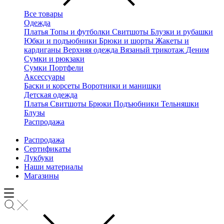
Все товары
Одежда
Платья
Топы и футболки
Свитшоты
Блузки и рубашки
Юбки и подъюбники
Брюки и шорты
Жакеты и
кардиганы
Верхняя одежда
Вязаный трикотаж
Деним
Сумки и рюкзаки
Сумки
Портфели
Аксессуары
Баски и корсеты
Воротники и манишки
Детская одежда
Платья
Свитшоты
Брюки
Подъюбники
Тельняшки
Блузы
Распродажа
Распродажа
Сертификаты
Лукбуки
Наши материалы
Магазины