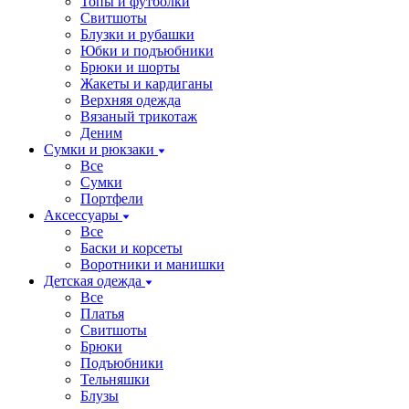
Топы и футболки
Свитшоты
Блузки и рубашки
Юбки и подъюбники
Брюки и шорты
Жакеты и кардиганы
Верхняя одежда
Вязаный трикотаж
Деним
Сумки и рюкзаки
Все
Сумки
Портфели
Аксессуары
Все
Баски и корсеты
Воротники и манишки
Детская одежда
Все
Платья
Свитшоты
Брюки
Подъюбники
Тельняшки
Блузы