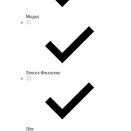
Модал
Тенсел Филлсенс
Лён