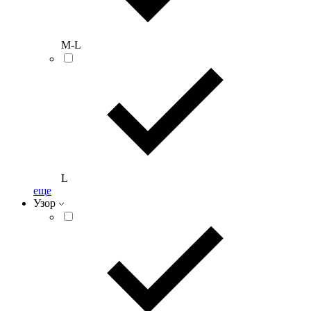
M-L
L
еще
Узор