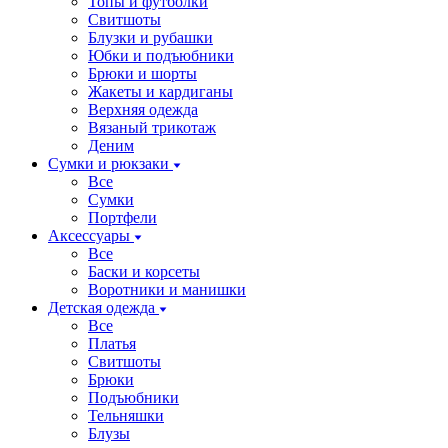
Топы и футболки
Свитшоты
Блузки и рубашки
Юбки и подъюбники
Брюки и шорты
Жакеты и кардиганы
Верхняя одежда
Вязаный трикотаж
Деним
Сумки и рюкзаки
Все
Сумки
Портфели
Аксессуары
Все
Баски и корсеты
Воротники и манишки
Детская одежда
Все
Платья
Свитшоты
Брюки
Подъюбники
Тельняшки
Блузы