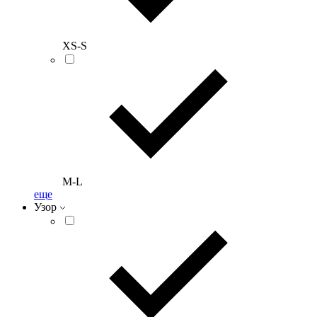
XS-S
M-L
еще
Узор