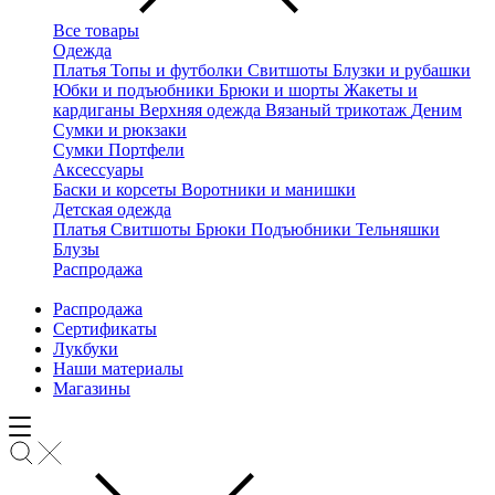
Все товары
Одежда
Платья
Топы и футболки
Свитшоты
Блузки и рубашки
Юбки и подъюбники
Брюки и шорты
Жакеты и
кардиганы
Верхняя одежда
Вязаный трикотаж
Деним
Сумки и рюкзаки
Сумки
Портфели
Аксессуары
Баски и корсеты
Воротники и манишки
Детская одежда
Платья
Свитшоты
Брюки
Подъюбники
Тельняшки
Блузы
Распродажа
Распродажа
Сертификаты
Лукбуки
Наши материалы
Магазины