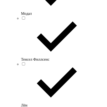
Модал
Тенсел Филлсенс
Лён