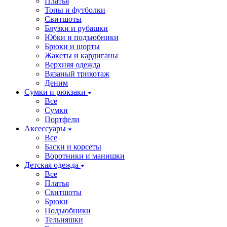
Платья
Топы и футболки
Свитшоты
Блузки и рубашки
Юбки и подъюбники
Брюки и шорты
Жакеты и кардиганы
Верхняя одежда
Вязаный трикотаж
Деним
Сумки и рюкзаки
Все
Сумки
Портфели
Аксессуары
Все
Баски и корсеты
Воротники и манишки
Детская одежда
Все
Платья
Свитшоты
Брюки
Подъюбники
Тельняшки