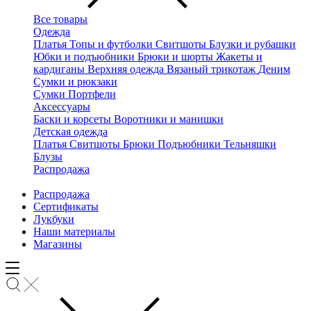
Все товары
Одежда
Платья
Топы и футболки
Свитшоты
Блузки и рубашки
Юбки и подъюбники
Брюки и шорты
Жакеты и
кардиганы
Верхняя одежда
Вязаный трикотаж
Деним
Сумки и рюкзаки
Сумки
Портфели
Аксессуары
Баски и корсеты
Воротники и манишки
Детская одежда
Платья
Свитшоты
Брюки
Подъюбники
Тельняшки
Блузы
Распродажа
Распродажа
Сертификаты
Лукбуки
Наши материалы
Магазины