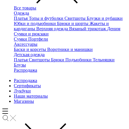
Все товары
Одежда
Платья
Топы и футболки
Свитшоты
Блузки и рубашки
Юбки и подъюбники
Брюки и шорты
Жакеты и
кардиганы
Верхняя одежда
Вязаный трикотаж
Деним
Сумки и рюкзаки
Сумки
Портфели
Аксессуары
Баски и корсеты
Воротники и манишки
Детская одежда
Платья
Свитшоты
Брюки
Подъюбники
Тельняшки
Блузы
Распродажа
Распродажа
Сертификаты
Лукбуки
Наши материалы
Магазины