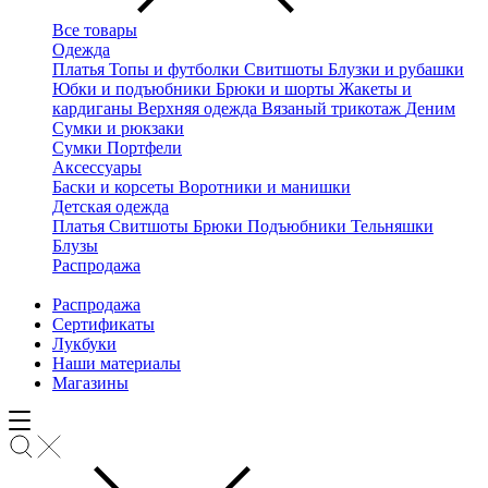
Все товары
Одежда
Платья
Топы и футболки
Свитшоты
Блузки и рубашки
Юбки и подъюбники
Брюки и шорты
Жакеты и
кардиганы
Верхняя одежда
Вязаный трикотаж
Деним
Сумки и рюкзаки
Сумки
Портфели
Аксессуары
Баски и корсеты
Воротники и манишки
Детская одежда
Платья
Свитшоты
Брюки
Подъюбники
Тельняшки
Блузы
Распродажа
Распродажа
Сертификаты
Лукбуки
Наши материалы
Магазины