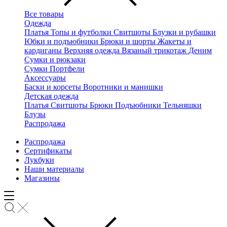
Все товары
Одежда
Платья
Топы и футболки
Свитшоты
Блузки и рубашки
Юбки и подъюбники
Брюки и шорты
Жакеты и
кардиганы
Верхняя одежда
Вязаный трикотаж
Деним
Сумки и рюкзаки
Сумки
Портфели
Аксессуары
Баски и корсеты
Воротники и манишки
Детская одежда
Платья
Свитшоты
Брюки
Подъюбники
Тельняшки
Блузы
Распродажа
Распродажа
Сертификаты
Лукбуки
Наши материалы
Магазины