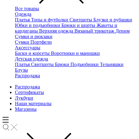
Все товары
Одежда
Платья
Топы и футболки
Свитшоты
Блузки и рубашки
Юбки и подъюбники
Брюки и шорты
Жакеты и
кардиганы
Верхняя одежда
Вязаный трикотаж
Деним
Сумки и рюкзаки
Сумки
Портфели
Аксессуары
Баски и корсеты
Воротники и манишки
Детская одежда
Платья
Свитшоты
Брюки
Подъюбники
Тельняшки
Блузы
Распродажа
Распродажа
Сертификаты
Лукбуки
Наши материалы
Магазины