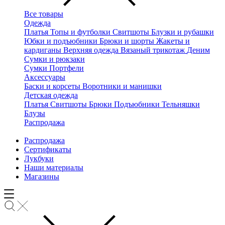
Все товары
Одежда
Платья
Топы и футболки
Свитшоты
Блузки и рубашки
Юбки и подъюбники
Брюки и шорты
Жакеты и
кардиганы
Верхняя одежда
Вязаный трикотаж
Деним
Сумки и рюкзаки
Сумки
Портфели
Аксессуары
Баски и корсеты
Воротники и манишки
Детская одежда
Платья
Свитшоты
Брюки
Подъюбники
Тельняшки
Блузы
Распродажа
Распродажа
Сертификаты
Лукбуки
Наши материалы
Магазины