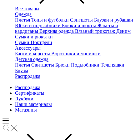
Все товары
Одежда
Платья
Топы и футболки
Свитшоты
Блузки и рубашки
Юбки и подъюбники
Брюки и шорты
Жакеты и
кардиганы
Верхняя одежда
Вязаный трикотаж
Деним
Сумки и рюкзаки
Сумки
Портфели
Аксессуары
Баски и корсеты
Воротники и манишки
Детская одежда
Платья
Свитшоты
Брюки
Подъюбники
Тельняшки
Блузы
Распродажа
Распродажа
Сертификаты
Лукбуки
Наши материалы
Магазины