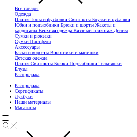
Все товары
Одежда
Платья
Топы и футболки
Свитшоты
Блузки и рубашки
Юбки и подъюбники
Брюки и шорты
Жакеты и
кардиганы
Верхняя одежда
Вязаный трикотаж
Деним
Сумки и рюкзаки
Сумки
Портфели
Аксессуары
Баски и корсеты
Воротники и манишки
Детская одежда
Платья
Свитшоты
Брюки
Подъюбники
Тельняшки
Блузы
Распродажа
Распродажа
Сертификаты
Лукбуки
Наши материалы
Магазины