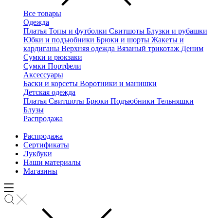
Все товары
Одежда
Платья
Топы и футболки
Свитшоты
Блузки и рубашки
Юбки и подъюбники
Брюки и шорты
Жакеты и
кардиганы
Верхняя одежда
Вязаный трикотаж
Деним
Сумки и рюкзаки
Сумки
Портфели
Аксессуары
Баски и корсеты
Воротники и манишки
Детская одежда
Платья
Свитшоты
Брюки
Подъюбники
Тельняшки
Блузы
Распродажа
Распродажа
Сертификаты
Лукбуки
Наши материалы
Магазины