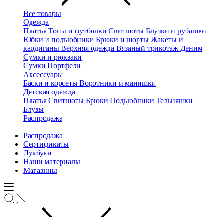
Все товары
Одежда
Платья
Топы и футболки
Свитшоты
Блузки и рубашки
Юбки и подъюбники
Брюки и шорты
Жакеты и
кардиганы
Верхняя одежда
Вязаный трикотаж
Деним
Сумки и рюкзаки
Сумки
Портфели
Аксессуары
Баски и корсеты
Воротники и манишки
Детская одежда
Платья
Свитшоты
Брюки
Подъюбники
Тельняшки
Блузы
Распродажа
Распродажа
Сертификаты
Лукбуки
Наши материалы
Магазины