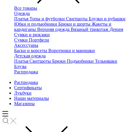
Все товары
Одежда
Платья
Топы и футболки
Свитшоты
Блузки и рубашки
Юбки и подъюбники
Брюки и шорты
Жакеты и
кардиганы
Верхняя одежда
Вязаный трикотаж
Деним
Сумки и рюкзаки
Сумки
Портфели
Аксессуары
Баски и корсеты
Воротники и манишки
Детская одежда
Платья
Свитшоты
Брюки
Подъюбники
Тельняшки
Блузы
Распродажа
Распродажа
Сертификаты
Лукбуки
Наши материалы
Магазины