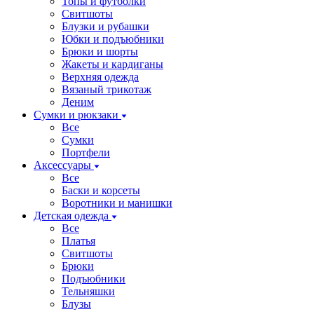
Топы и футболки
Свитшоты
Блузки и рубашки
Юбки и подъюбники
Брюки и шорты
Жакеты и кардиганы
Верхняя одежда
Вязаный трикотаж
Деним
Сумки и рюкзаки
Все
Сумки
Портфели
Аксессуары
Все
Баски и корсеты
Воротники и манишки
Детская одежда
Все
Платья
Свитшоты
Брюки
Подъюбники
Тельняшки
Блузы