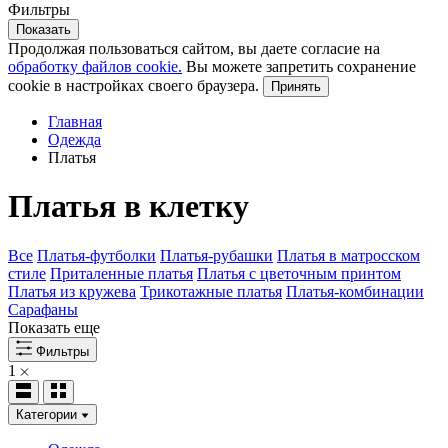
Фильтры
Показать
Продолжая пользоваться сайтом, вы даете согласие на
обработку файлов cookie.
Вы можете запретить сохранение
cookie в настройках своего браузера.
Принять
Главная
Одежда
Платья
Платья в клетку
Все
Платья-футболки
Платья-рубашки
Платья в матросском
стиле
Приталенные платья
Платья с цветочным принтом
Платья из кружева
Трикотажные платья
Платья-комбинации
Сарафаны
Показать еще
Фильтры
1
Категории