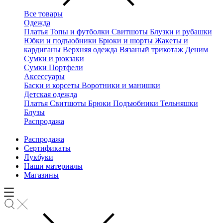
Все товары
Одежда
Платья
Топы и футболки
Свитшоты
Блузки и рубашки
Юбки и подъюбники
Брюки и шорты
Жакеты и
кардиганы
Верхняя одежда
Вязаный трикотаж
Деним
Сумки и рюкзаки
Сумки
Портфели
Аксессуары
Баски и корсеты
Воротники и манишки
Детская одежда
Платья
Свитшоты
Брюки
Подъюбники
Тельняшки
Блузы
Распродажа
Распродажа
Сертификаты
Лукбуки
Наши материалы
Магазины