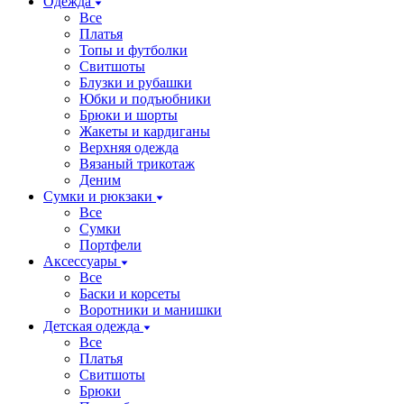
Одежда
Все
Платья
Топы и футболки
Свитшоты
Блузки и рубашки
Юбки и подъюбники
Брюки и шорты
Жакеты и кардиганы
Верхняя одежда
Вязаный трикотаж
Деним
Сумки и рюкзаки
Все
Сумки
Портфели
Аксессуары
Все
Баски и корсеты
Воротники и манишки
Детская одежда
Все
Платья
Свитшоты
Брюки