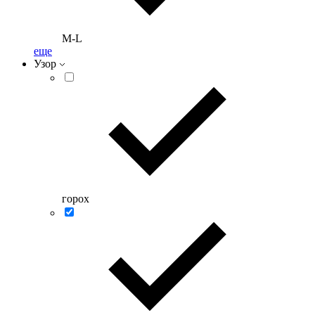
M-L
еще
Узор
горох