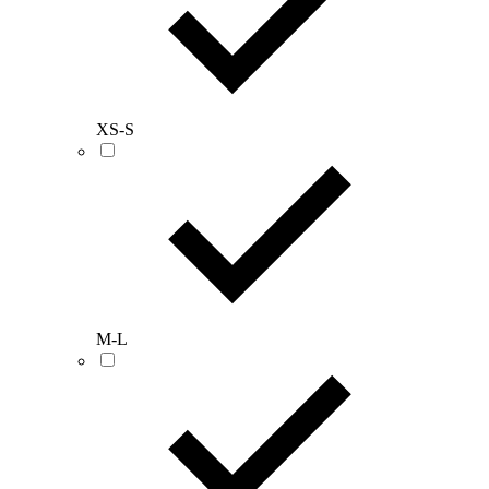
XS-S
M-L