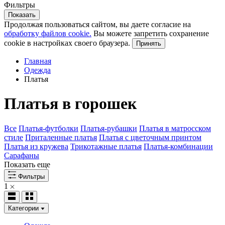
Фильтры
Показать
Продолжая пользоваться сайтом, вы даете согласие на
обработку файлов cookie.
Вы можете запретить сохранение
cookie в настройках своего браузера.
Принять
Главная
Одежда
Платья
Платья в горошек
Все
Платья-футболки
Платья-рубашки
Платья в матросском
стиле
Приталенные платья
Платья с цветочным принтом
Платья из кружева
Трикотажные платья
Платья-комбинации
Сарафаны
Показать еще
Фильтры
1
Категории