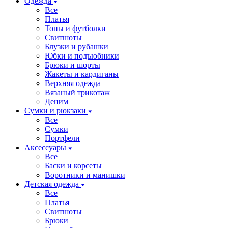
Одежда
Все
Платья
Топы и футболки
Свитшоты
Блузки и рубашки
Юбки и подъюбники
Брюки и шорты
Жакеты и кардиганы
Верхняя одежда
Вязаный трикотаж
Деним
Сумки и рюкзаки
Все
Сумки
Портфели
Аксессуары
Все
Баски и корсеты
Воротники и манишки
Детская одежда
Все
Платья
Свитшоты
Брюки