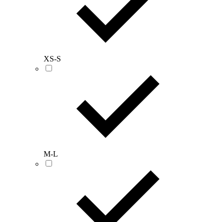
XS-S
M-L