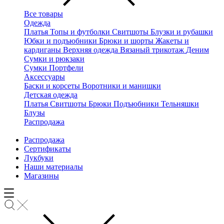
Все товары
Одежда
Платья
Топы и футболки
Свитшоты
Блузки и рубашки
Юбки и подъюбники
Брюки и шорты
Жакеты и
кардиганы
Верхняя одежда
Вязаный трикотаж
Деним
Сумки и рюкзаки
Сумки
Портфели
Аксессуары
Баски и корсеты
Воротники и манишки
Детская одежда
Платья
Свитшоты
Брюки
Подъюбники
Тельняшки
Блузы
Распродажа
Распродажа
Сертификаты
Лукбуки
Наши материалы
Магазины