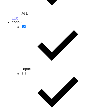
M-L
еще
Узор
горох