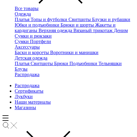
Все товары
Одежда
Платья
Топы и футболки
Свитшоты
Блузки и рубашки
Юбки и подъюбники
Брюки и шорты
Жакеты и
кардиганы
Верхняя одежда
Вязаный трикотаж
Деним
Сумки и рюкзаки
Сумки
Портфели
Аксессуары
Баски и корсеты
Воротники и манишки
Детская одежда
Платья
Свитшоты
Брюки
Подъюбники
Тельняшки
Блузы
Распродажа
Распродажа
Сертификаты
Лукбуки
Наши материалы
Магазины