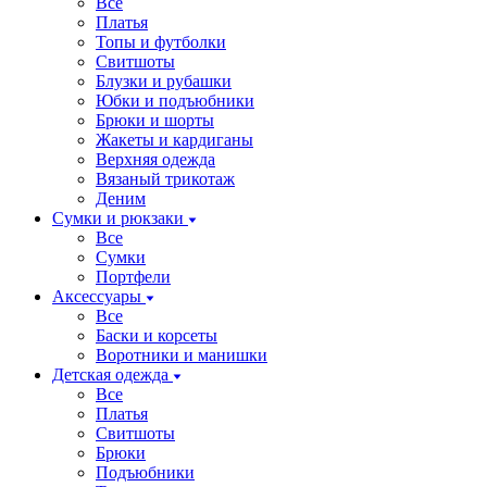
Все
Платья
Топы и футболки
Свитшоты
Блузки и рубашки
Юбки и подъюбники
Брюки и шорты
Жакеты и кардиганы
Верхняя одежда
Вязаный трикотаж
Деним
Сумки и рюкзаки
Все
Сумки
Портфели
Аксессуары
Все
Баски и корсеты
Воротники и манишки
Детская одежда
Все
Платья
Свитшоты
Брюки
Подъюбники