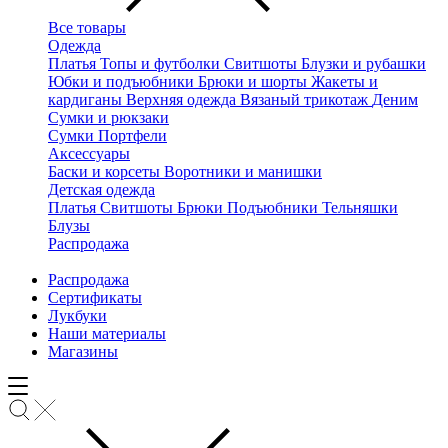
Все товары
Одежда
Платья
Топы и футболки
Свитшоты
Блузки и рубашки
Юбки и подъюбники
Брюки и шорты
Жакеты и
кардиганы
Верхняя одежда
Вязаный трикотаж
Деним
Сумки и рюкзаки
Сумки
Портфели
Аксессуары
Баски и корсеты
Воротники и манишки
Детская одежда
Платья
Свитшоты
Брюки
Подъюбники
Тельняшки
Блузы
Распродажа
Распродажа
Сертификаты
Лукбуки
Наши материалы
Магазины