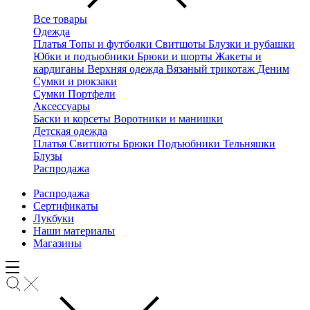
Все товары
Одежда
Платья
Топы и футболки
Свитшоты
Блузки и рубашки
Юбки и подъюбники
Брюки и шорты
Жакеты и
кардиганы
Верхняя одежда
Вязаный трикотаж
Деним
Сумки и рюкзаки
Сумки
Портфели
Аксессуары
Баски и корсеты
Воротники и манишки
Детская одежда
Платья
Свитшоты
Брюки
Подъюбники
Тельняшки
Блузы
Распродажа
Распродажа
Сертификаты
Лукбуки
Наши материалы
Магазины