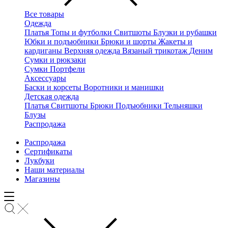
Все товары
Одежда
Платья
Топы и футболки
Свитшоты
Блузки и рубашки
Юбки и подъюбники
Брюки и шорты
Жакеты и
кардиганы
Верхняя одежда
Вязаный трикотаж
Деним
Сумки и рюкзаки
Сумки
Портфели
Аксессуары
Баски и корсеты
Воротники и манишки
Детская одежда
Платья
Свитшоты
Брюки
Подъюбники
Тельняшки
Блузы
Распродажа
Распродажа
Сертификаты
Лукбуки
Наши материалы
Магазины