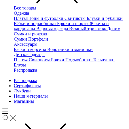
Все товары
Одежда
Платья
Топы и футболки
Свитшоты
Блузки и рубашки
Юбки и подъюбники
Брюки и шорты
Жакеты и
кардиганы
Верхняя одежда
Вязаный трикотаж
Деним
Сумки и рюкзаки
Сумки
Портфели
Аксессуары
Баски и корсеты
Воротники и манишки
Детская одежда
Платья
Свитшоты
Брюки
Подъюбники
Тельняшки
Блузы
Распродажа
Распродажа
Сертификаты
Лукбуки
Наши материалы
Магазины