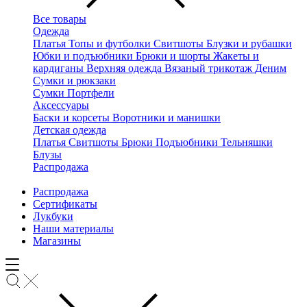
Все товары
Одежда
Платья
Топы и футболки
Свитшоты
Блузки и рубашки
Юбки и подъюбники
Брюки и шорты
Жакеты и
кардиганы
Верхняя одежда
Вязаный трикотаж
Деним
Сумки и рюкзаки
Сумки
Портфели
Аксессуары
Баски и корсеты
Воротники и манишки
Детская одежда
Платья
Свитшоты
Брюки
Подъюбники
Тельняшки
Блузы
Распродажа
Распродажа
Сертификаты
Лукбуки
Наши материалы
Магазины