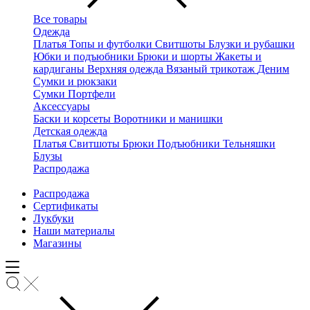
Все товары
Одежда
Платья
Топы и футболки
Свитшоты
Блузки и рубашки
Юбки и подъюбники
Брюки и шорты
Жакеты и
кардиганы
Верхняя одежда
Вязаный трикотаж
Деним
Сумки и рюкзаки
Сумки
Портфели
Аксессуары
Баски и корсеты
Воротники и манишки
Детская одежда
Платья
Свитшоты
Брюки
Подъюбники
Тельняшки
Блузы
Распродажа
Распродажа
Сертификаты
Лукбуки
Наши материалы
Магазины