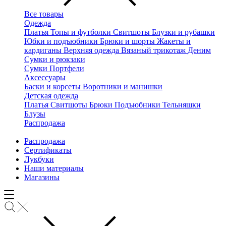
Все товары
Одежда
Платья
Топы и футболки
Свитшоты
Блузки и рубашки
Юбки и подъюбники
Брюки и шорты
Жакеты и
кардиганы
Верхняя одежда
Вязаный трикотаж
Деним
Сумки и рюкзаки
Сумки
Портфели
Аксессуары
Баски и корсеты
Воротники и манишки
Детская одежда
Платья
Свитшоты
Брюки
Подъюбники
Тельняшки
Блузы
Распродажа
Распродажа
Сертификаты
Лукбуки
Наши материалы
Магазины