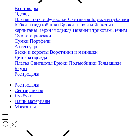
Все товары
Одежда
Платья
Топы и футболки
Свитшоты
Блузки и рубашки
Юбки и подъюбники
Брюки и шорты
Жакеты и
кардиганы
Верхняя одежда
Вязаный трикотаж
Деним
Сумки и рюкзаки
Сумки
Портфели
Аксессуары
Баски и корсеты
Воротники и манишки
Детская одежда
Платья
Свитшоты
Брюки
Подъюбники
Тельняшки
Блузы
Распродажа
Распродажа
Сертификаты
Лукбуки
Наши материалы
Магазины