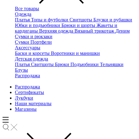
Все товары
Одежда
Платья
Топы и футболки
Свитшоты
Блузки и рубашки
Юбки и подъюбники
Брюки и шорты
Жакеты и
кардиганы
Верхняя одежда
Вязаный трикотаж
Деним
Сумки и рюкзаки
Сумки
Портфели
Аксессуары
Баски и корсеты
Воротники и манишки
Детская одежда
Платья
Свитшоты
Брюки
Подъюбники
Тельняшки
Блузы
Распродажа
Распродажа
Сертификаты
Лукбуки
Наши материалы
Магазины