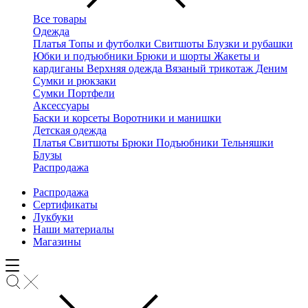
Все товары
Одежда
Платья
Топы и футболки
Свитшоты
Блузки и рубашки
Юбки и подъюбники
Брюки и шорты
Жакеты и
кардиганы
Верхняя одежда
Вязаный трикотаж
Деним
Сумки и рюкзаки
Сумки
Портфели
Аксессуары
Баски и корсеты
Воротники и манишки
Детская одежда
Платья
Свитшоты
Брюки
Подъюбники
Тельняшки
Блузы
Распродажа
Распродажа
Сертификаты
Лукбуки
Наши материалы
Магазины