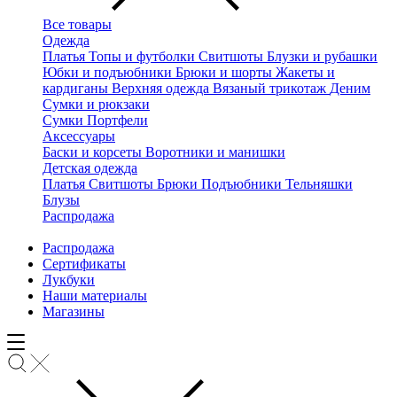
Все товары
Одежда
Платья
Топы и футболки
Свитшоты
Блузки и рубашки
Юбки и подъюбники
Брюки и шорты
Жакеты и
кардиганы
Верхняя одежда
Вязаный трикотаж
Деним
Сумки и рюкзаки
Сумки
Портфели
Аксессуары
Баски и корсеты
Воротники и манишки
Детская одежда
Платья
Свитшоты
Брюки
Подъюбники
Тельняшки
Блузы
Распродажа
Распродажа
Сертификаты
Лукбуки
Наши материалы
Магазины