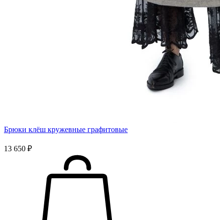
Брюки клёш кружевные графитовые
13 650 ₽