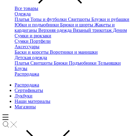
Все товары
Одежда
Платья
Топы и футболки
Свитшоты
Блузки и рубашки
Юбки и подъюбники
Брюки и шорты
Жакеты и
кардиганы
Верхняя одежда
Вязаный трикотаж
Деним
Сумки и рюкзаки
Сумки
Портфели
Аксессуары
Баски и корсеты
Воротники и манишки
Детская одежда
Платья
Свитшоты
Брюки
Подъюбники
Тельняшки
Блузы
Распродажа
Распродажа
Сертификаты
Лукбуки
Наши материалы
Магазины