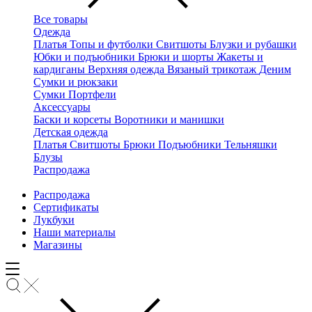
Все товары
Одежда
Платья
Топы и футболки
Свитшоты
Блузки и рубашки
Юбки и подъюбники
Брюки и шорты
Жакеты и
кардиганы
Верхняя одежда
Вязаный трикотаж
Деним
Сумки и рюкзаки
Сумки
Портфели
Аксессуары
Баски и корсеты
Воротники и манишки
Детская одежда
Платья
Свитшоты
Брюки
Подъюбники
Тельняшки
Блузы
Распродажа
Распродажа
Сертификаты
Лукбуки
Наши материалы
Магазины