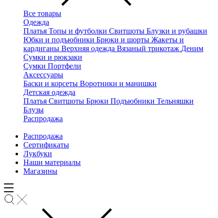
Все товары
Одежда
Платья
Топы и футболки
Свитшоты
Блузки и рубашки
Юбки и подъюбники
Брюки и шорты
Жакеты и
кардиганы
Верхняя одежда
Вязаный трикотаж
Деним
Сумки и рюкзаки
Сумки
Портфели
Аксессуары
Баски и корсеты
Воротники и манишки
Детская одежда
Платья
Свитшоты
Брюки
Подъюбники
Тельняшки
Блузы
Распродажа
Распродажа
Сертификаты
Лукбуки
Наши материалы
Магазины