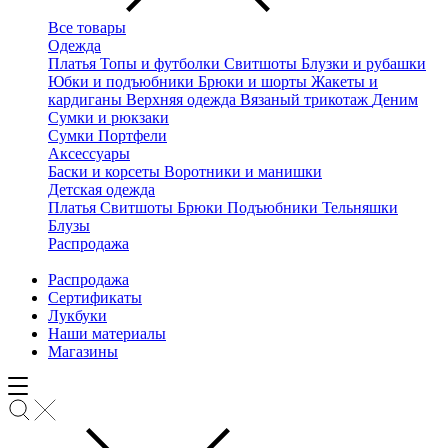
Все товары
Одежда
Платья
Топы и футболки
Свитшоты
Блузки и рубашки
Юбки и подъюбники
Брюки и шорты
Жакеты и
кардиганы
Верхняя одежда
Вязаный трикотаж
Деним
Сумки и рюкзаки
Сумки
Портфели
Аксессуары
Баски и корсеты
Воротники и манишки
Детская одежда
Платья
Свитшоты
Брюки
Подъюбники
Тельняшки
Блузы
Распродажа
Распродажа
Сертификаты
Лукбуки
Наши материалы
Магазины