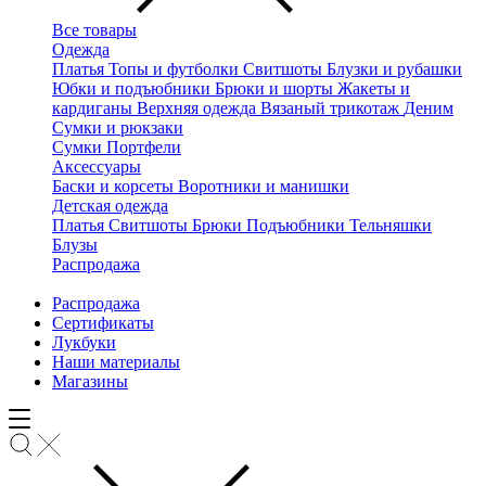
Все товары
Одежда
Платья
Топы и футболки
Свитшоты
Блузки и рубашки
Юбки и подъюбники
Брюки и шорты
Жакеты и
кардиганы
Верхняя одежда
Вязаный трикотаж
Деним
Сумки и рюкзаки
Сумки
Портфели
Аксессуары
Баски и корсеты
Воротники и манишки
Детская одежда
Платья
Свитшоты
Брюки
Подъюбники
Тельняшки
Блузы
Распродажа
Распродажа
Сертификаты
Лукбуки
Наши материалы
Магазины