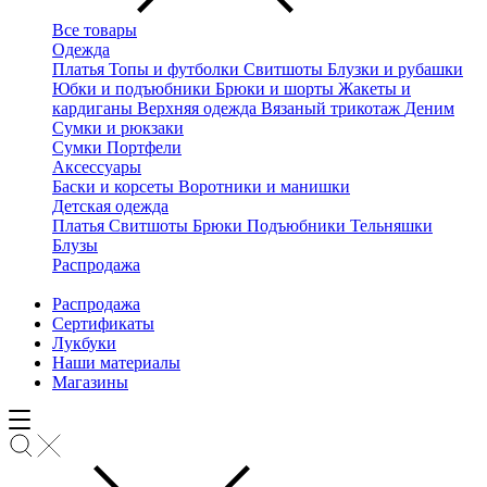
Все товары
Одежда
Платья
Топы и футболки
Свитшоты
Блузки и рубашки
Юбки и подъюбники
Брюки и шорты
Жакеты и
кардиганы
Верхняя одежда
Вязаный трикотаж
Деним
Сумки и рюкзаки
Сумки
Портфели
Аксессуары
Баски и корсеты
Воротники и манишки
Детская одежда
Платья
Свитшоты
Брюки
Подъюбники
Тельняшки
Блузы
Распродажа
Распродажа
Сертификаты
Лукбуки
Наши материалы
Магазины