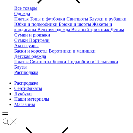
Все товары
Одежда
Платья
Топы и футболки
Свитшоты
Блузки и рубашки
Юбки и подъюбники
Брюки и шорты
Жакеты и
кардиганы
Верхняя одежда
Вязаный трикотаж
Деним
Сумки и рюкзаки
Сумки
Портфели
Аксессуары
Баски и корсеты
Воротники и манишки
Детская одежда
Платья
Свитшоты
Брюки
Подъюбники
Тельняшки
Блузы
Распродажа
Распродажа
Сертификаты
Лукбуки
Наши материалы
Магазины