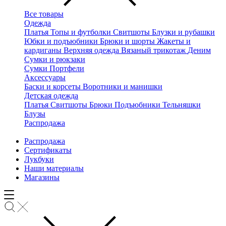
Все товары
Одежда
Платья
Топы и футболки
Свитшоты
Блузки и рубашки
Юбки и подъюбники
Брюки и шорты
Жакеты и
кардиганы
Верхняя одежда
Вязаный трикотаж
Деним
Сумки и рюкзаки
Сумки
Портфели
Аксессуары
Баски и корсеты
Воротники и манишки
Детская одежда
Платья
Свитшоты
Брюки
Подъюбники
Тельняшки
Блузы
Распродажа
Распродажа
Сертификаты
Лукбуки
Наши материалы
Магазины