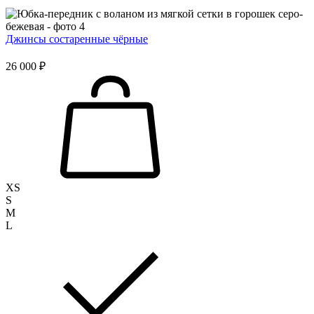
Джинсы состаренные чёрные
26 000 ₽
XS
S
M
L