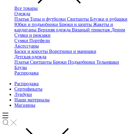
Все товары
Одежда
Платья
Топы и футболки
Свитшоты
Блузки и рубашки
Юбки и подъюбники
Брюки и шорты
Жакеты и
кардиганы
Верхняя одежда
Вязаный трикотаж
Деним
Сумки и рюкзаки
Сумки
Портфели
Аксессуары
Баски и корсеты
Воротники и манишки
Детская одежда
Платья
Свитшоты
Брюки
Подъюбники
Тельняшки
Блузы
Распродажа
Распродажа
Сертификаты
Лукбуки
Наши материалы
Магазины