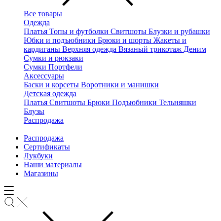
Все товары
Одежда
Платья
Топы и футболки
Свитшоты
Блузки и рубашки
Юбки и подъюбники
Брюки и шорты
Жакеты и
кардиганы
Верхняя одежда
Вязаный трикотаж
Деним
Сумки и рюкзаки
Сумки
Портфели
Аксессуары
Баски и корсеты
Воротники и манишки
Детская одежда
Платья
Свитшоты
Брюки
Подъюбники
Тельняшки
Блузы
Распродажа
Распродажа
Сертификаты
Лукбуки
Наши материалы
Магазины