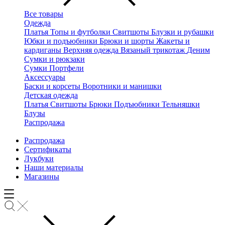
Все товары
Одежда
Платья
Топы и футболки
Свитшоты
Блузки и рубашки
Юбки и подъюбники
Брюки и шорты
Жакеты и
кардиганы
Верхняя одежда
Вязаный трикотаж
Деним
Сумки и рюкзаки
Сумки
Портфели
Аксессуары
Баски и корсеты
Воротники и манишки
Детская одежда
Платья
Свитшоты
Брюки
Подъюбники
Тельняшки
Блузы
Распродажа
Распродажа
Сертификаты
Лукбуки
Наши материалы
Магазины