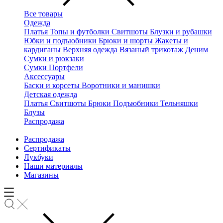
Все товары
Одежда
Платья
Топы и футболки
Свитшоты
Блузки и рубашки
Юбки и подъюбники
Брюки и шорты
Жакеты и
кардиганы
Верхняя одежда
Вязаный трикотаж
Деним
Сумки и рюкзаки
Сумки
Портфели
Аксессуары
Баски и корсеты
Воротники и манишки
Детская одежда
Платья
Свитшоты
Брюки
Подъюбники
Тельняшки
Блузы
Распродажа
Распродажа
Сертификаты
Лукбуки
Наши материалы
Магазины