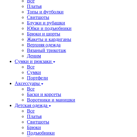
Все
Платья
Топы и футболки
Свитшоты
Блузки и рубашки
Юбки и подъюбники
Брюки и шорты
Жакеты и кардиганы
Верхняя одежда
Вязаный трикотаж
Деним
Сумки и рюкзаки
Все
Сумки
Портфели
Аксессуары
Все
Баски и корсеты
Воротники и манишки
Детская одежда
Все
Платья
Свитшоты
Брюки
Подъюбники