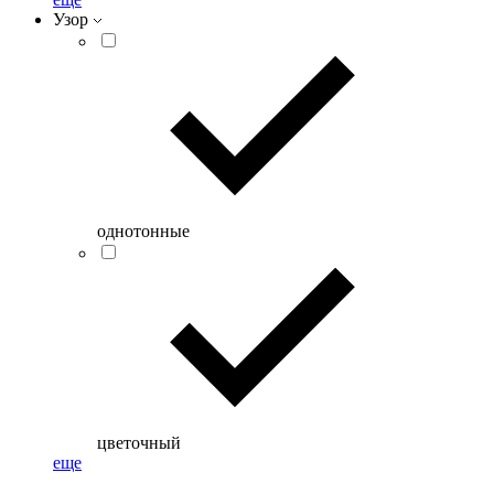
Узор
однотонные
цветочный
еще