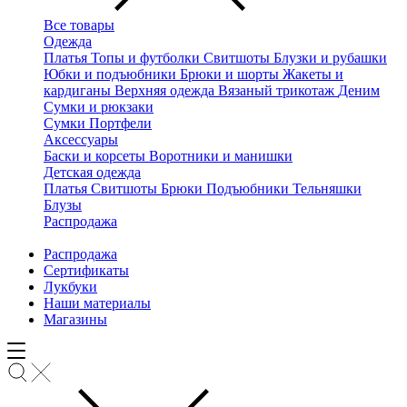
Все товары
Одежда
Платья
Топы и футболки
Свитшоты
Блузки и рубашки
Юбки и подъюбники
Брюки и шорты
Жакеты и
кардиганы
Верхняя одежда
Вязаный трикотаж
Деним
Сумки и рюкзаки
Сумки
Портфели
Аксессуары
Баски и корсеты
Воротники и манишки
Детская одежда
Платья
Свитшоты
Брюки
Подъюбники
Тельняшки
Блузы
Распродажа
Распродажа
Сертификаты
Лукбуки
Наши материалы
Магазины