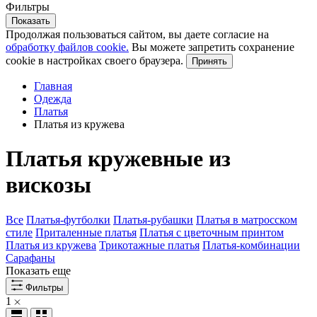
Фильтры
Показать
Продолжая пользоваться сайтом, вы даете согласие на
обработку файлов cookie.
Вы можете запретить сохранение
cookie в настройках своего браузера.
Принять
Главная
Одежда
Платья
Платья из кружева
Платья кружевные из
вискозы
Все
Платья-футболки
Платья-рубашки
Платья в матросском
стиле
Приталенные платья
Платья с цветочным принтом
Платья из кружева
Трикотажные платья
Платья-комбинации
Сарафаны
Показать еще
Фильтры
1