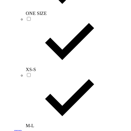
ONE SIZE
XS-S
M-L
еще